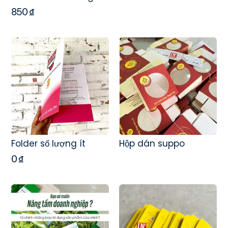
850
₫
Folder số lượng ít
Hộp dán suppo
0
₫