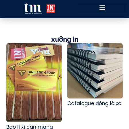
xưởng in
Catalogue đóng lò xo
Bao lì xì cán màng