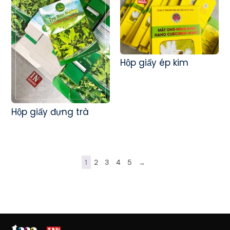
Hộp giấy ép kim
Hộp giấy đựng trà
1
2
3
4
5
→