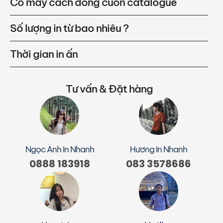
Có mấy cách đóng cuốn catalogue
Số lượng in từ bao nhiêu ?
Thời gian in ấn
Tư vấn & Đặt hàng
Ngọc Anh In Nhanh
Hương In Nhanh
0888 183918
083 3578686