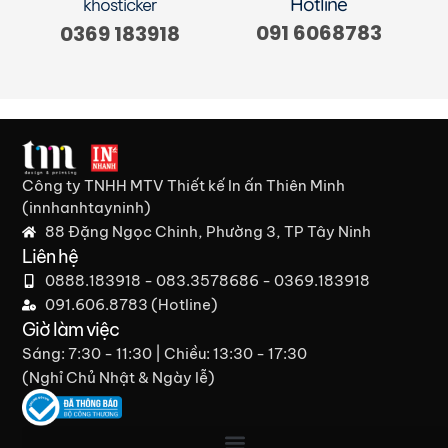
Hotline
khosticker
091 6068783
0369 183918
Công ty TNHH MTV Thiết kế In ấn Thiên Minh
(innhanhtayninh)
88 Đặng Ngọc Chinh, Phường 3, TP Tây Ninh
Liên hệ
0888.183918 - 083.3578686 - 0369.183918
091.606.8783 (Hotline)
Giờ làm việc
Sáng: 7:30 - 11:30 | Chiều: 13:30 - 17:30
(Nghỉ Chủ Nhật & Ngày lễ)​