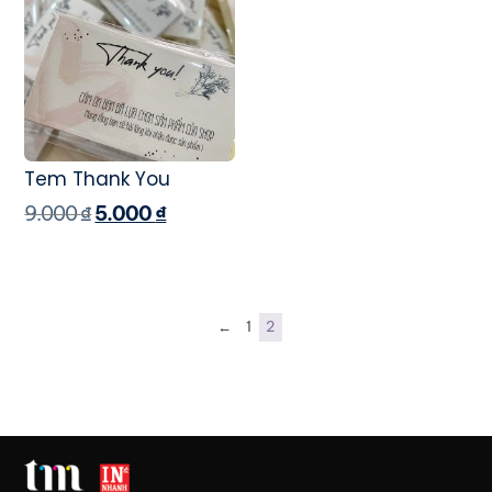
Tem Thank You
9.000
₫
5.000
₫
←
1
2