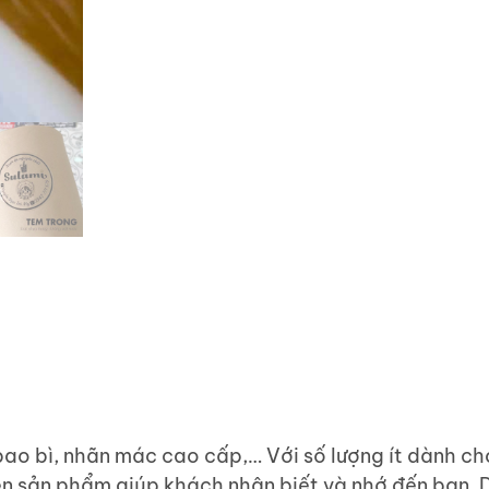
bao bì, nhãn mác cao cấp,… Với số lượng ít dành c
ên sản phẩm giúp khách nhận biết và nhớ đến bạn. 