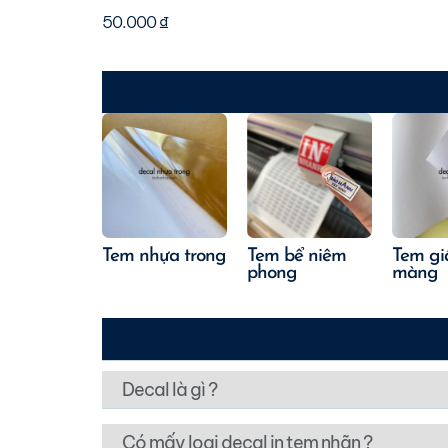
50.000
₫
Tem nhựa trong
Tem bể niêm
Tem gi
phong
màng
Decal là gì ?
Có mấy loại decal in tem nhãn ?