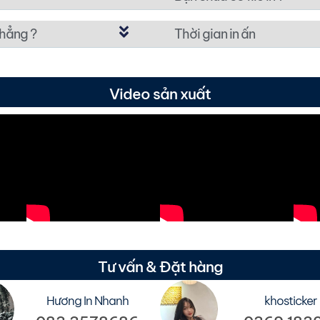
thẳng ?
Thời gian in ấn
Video sản xuất
Tư vấn & Đặt hàng
Hương In Nhanh
khosticker