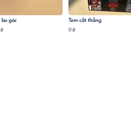
 bo góc
Tem cắt thẳng
0
₫
0
₫