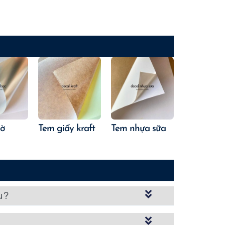
mờ
Tem giấy kraft
Tem nhựa sữa
u ?