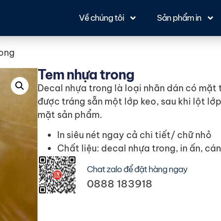
Về chúng tôi
Sản phẩm in
rong
Tem nhựa trong
Decal nhựa trong là loại nhãn dán có mặt t
được tráng sẵn một lớp keo, sau khi lột lớp
mặt sản phẩm.
In siêu nét ngay cả chi tiết/ chữ nhỏ
Chất liệu: decal nhựa trong, in ấn, c
Chat zalo để đặt hàng ngay
0888 183918