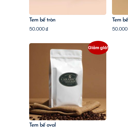
Tem bế tròn
Tem bế
50.000
₫
50.00
Giảm giá!
Tem bế oval