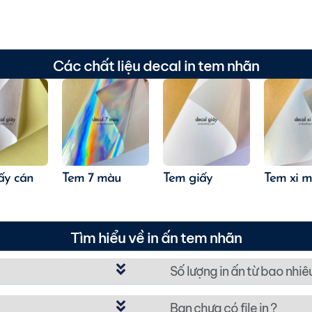
Các chất liệu decal in tem nhãn
ấy cán
Tem 7 màu
Tem giấy
Tem xi 
Tìm hiểu về in ấn tem nhãn
Số lượng in ấn từ bao nhiê
Bạn chưa có file in ?