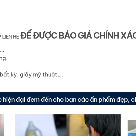
G
ĐỂ ĐƯỢC BÁO GIÁ CHÍNH XÁ
LIÊN HỆ
,…
ng.
 bất kỳ, giấy mỹ thuật,…
hiện đại đem đến cho bạn các ấn phẩm đẹp, ch