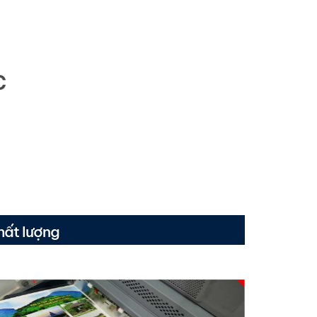
C
ất lượng​