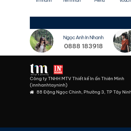
In nhanh
Tem nhãn
Menu
Vouch
Ngọc Anh In Nhanh
0888 183918
Công ty TNHH MTV Thiết kế In ấn Thiên Minh
(innhanhtayninh)
88 Đặng Ngọc Chinh, Phường 3, TP Tây Nin