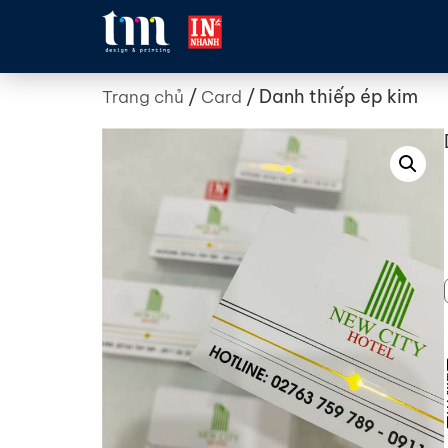
/
/ Danh thiếp ép kim
Trang chủ
Card