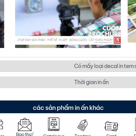
Có mấy loại decal in tem
Thời gian in ấn
các sản phẩm in ấn khác
Bao thư/