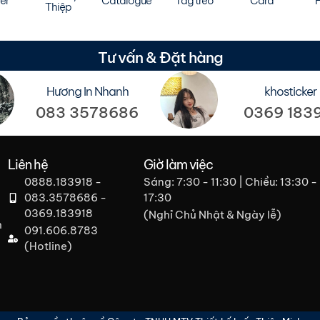
er
Catalogue
Tag treo
Card
F
Thiệp
Tư vấn & Đặt hàng
Hương In Nhanh
khosticker
083 3578686
0369 183
Liên hệ
Giờ làm việc
0888.183918 -
Sáng: 7:30 - 11:30 | Chiều: 13:30 -
083.3578686 -
17:30
0369.183918
(Nghỉ Chủ Nhật & Ngày lễ)​
h
091.606.8783
(Hotline)