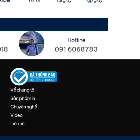
older
Tờ rơi
Túi giấy
Hộp giấy
Hotline
091 6068783
918
Về chúng tôi
Sản phẩm in
Chuyện nghề
Video
Liên hệ