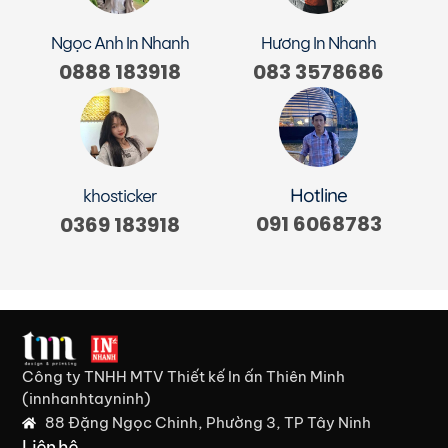
Ngọc Anh In Nhanh
Hương In Nhanh
0888 183918
083 3578686
Hotline
khosticker
091 6068783
0369 183918
Công ty TNHH MTV Thiết kế In ấn Thiên Minh
(innhanhtayninh)
88 Đặng Ngọc Chinh, Phường 3, TP Tây Ninh
Liên hệ