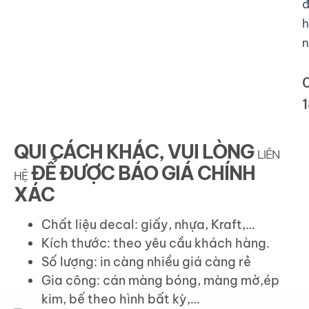
đ
h
n
QUI CÁCH KHÁC, VUI LÒNG
LIÊN
ĐỂ ĐƯỢC BÁO GIÁ CHÍNH
HỆ
XÁC
Chất liệu decal: giấy, nhựa, Kraft,…
Kích thước: theo yêu cầu khách hàng.
Số lượng: in càng nhiều giá càng rẻ
Gia công: cán màng bóng, màng mờ,ép
kim, bế theo hình bất kỳ,…