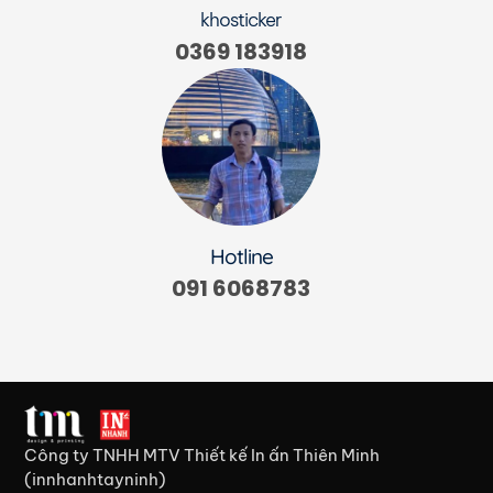
khosticker
0369 183918
Hotline
091 6068783
Công ty TNHH MTV Thiết kế In ấn Thiên Minh
(innhanhtayninh)